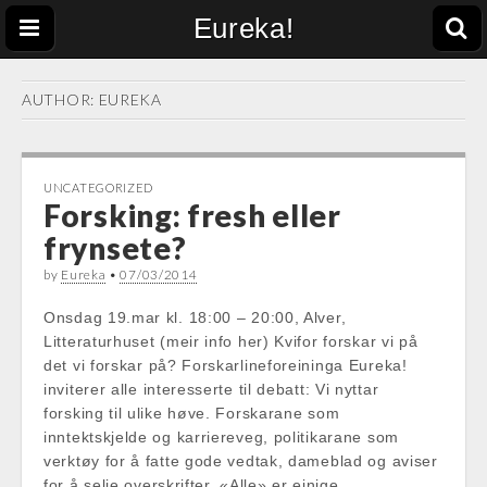
Eureka!
AUTHOR:
EUREKA
UNCATEGORIZED
Forsking: fresh eller
frynsete?
by
Eureka
•
07/03/2014
Onsdag 19.mar kl. 18:00 – 20:00, Alver,
Litteraturhuset (meir info her) Kvifor forskar vi på
det vi forskar på? Forskarlineforeininga Eureka!
inviterer alle interesserte til debatt: Vi nyttar
forsking til ulike høve. Forskarane som
inntektskjelde og karriereveg, politikarane som
verktøy for å fatte gode vedtak, dameblad og aviser
for å selje overskrifter. «Alle» er einige…