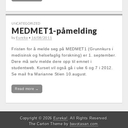
UNCATEGORIZED
MEDMET1-påmelding
by
Eureka
•
16/08/2011
Fristen for å melde seg på MEDMET1 (Grunnkurs i
medisinsk og helsefaglig forskning) er 1. september.
Dere må selv melde dere opp til emnet i
studentweb. Kurset vil også gå i uke 6 og 7 i 2012.
Se mail fra Marianne Stien 10.august.
Read more →
Copyright © 2026
Eureka!
. All Rights Reserved.
The Carton Theme by
bavotasan.com
.