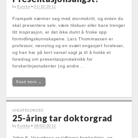
by
Eureka
•
01/10/2012
Frampeik nærmer seg med stormskritt, og enten du
skal presentere selv, være tilskuer eller bare trenger
litt inspirasjon, er det ikke dumt å friske opp
formidlingskunnskapene. Lars Thommassen er
professor, nevrolog og en svært engasjert foreleser,
og han har på kort varsel sagt ja til å holde et
foredrag om presentasjonsteknikk for
forskerlinjestudenter (og andre…
Read more →
UNCATEGORIZED
25-åring tar doktorgrad
by
Eureka
•
28/03/2012
Jobin K. Varughese er tidligere forskerlinje- og