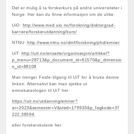
Det er mulig å ta forskerkurs på andre universiteter i
Norge. Her kan du finne informasjon om de ulike:
UiO:
http://www.med.uio.no/forskning/doktorgrad-
karriere/forskerutdanning/kurs/
NTNU:
http://www.ntnu.no/dmf/forskning/phd/emner
UiT:
http://uit.no/ansatte/organisasjon/artikkel?
p_menu=28713&p_document_id=61570&p_dimensio
n_id=88108
Man trenger Feide-tilgang til UiT for å bruke denne
linken. Alternativt kan man sjekke ut
emnekataologen til UiT her:
https://uit.no/utdanning/emner?
ar=2023&semester=V&sted=179933&p_fagkode=37
222,38594
,
eller forskerskolene her: