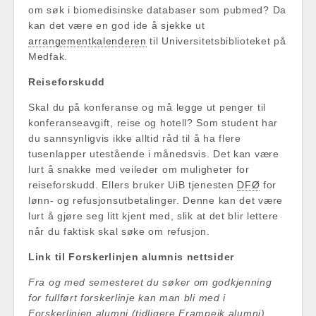
om søk i biomedisinske databaser som pubmed? Da
kan det være en god ide å sjekke ut
arrangementkalenderen
til Universitetsbiblioteket på
Medfak.
Reiseforskudd
Skal du på konferanse og må legge ut penger til
konferanseavgift, reise og hotell? Som student har
du sannsynligvis ikke alltid råd til å ha flere
tusenlapper utestående i månedsvis. Det kan være
lurt å snakke med veileder om muligheter for
reiseforskudd. Ellers bruker UiB tjenesten
DFØ
for
lønn- og refusjonsutbetalinger. Denne kan det være
lurt å gjøre seg litt kjent med, slik at det blir lettere
når du faktisk skal søke om refusjon.
Link til Forskerlinjen alumnis nettsider
Fra og med semesteret du søker om godkjenning
for fullført forskerlinje kan man bli med i
Forskerlinjen alumni (tidligere Frampeik alumni).