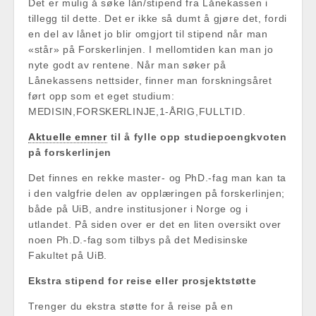
Det er mulig å søke lån/stipend fra Lånekassen i
tillegg til dette. Det er ikke så dumt å gjøre det, fordi
en del av lånet jo blir omgjort til stipend når man
«står» på Forskerlinjen. I mellomtiden kan man jo
nyte godt av rentene. Når man søker på
Lånekassens nettsider, finner man forskningsåret
ført opp som et eget studium:
MEDISIN,FORSKERLINJE,1-ÅRIG,FULLTID.
Aktuelle emner
til å fylle opp studiepoengkvoten
på forskerlinjen
Det finnes en rekke master- og PhD.-fag man kan ta
i den valgfrie delen av opplæringen på forskerlinjen;
både på UiB, andre institusjoner i Norge og i
utlandet. På siden over er det en liten oversikt over
noen Ph.D.-fag som tilbys på det Medisinske
Fakultet på UiB.
Ekstra stipend for reise eller prosjektstøtte
Trenger du ekstra støtte for å reise på en