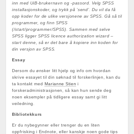
inn med UiB-brukernavn og -passord. Velg SPSS
installasjonskoder, og trykk på ’send’. Du vil da få
opp koder for de ulike versjonene av SPSS. Gå så til
programmer, og finn SPSS
(/start/programmer/SPSS). Sammen med selve
SPSS ligger SPSS licence authorization wizard –
start denne, så er det bare å kopiere inn koden for
din versjon av SPSS.
Essay
Dersom du ønsker litt hjelp og info om hvordan
skrive essayet til din søknad til forskerlinjen, kan du
ta kontakt med
Marianne Stien
i
forskeradministrasjonen, så kan hun sende deg
noen eksempler på tidligere essay samt gi litt
veiledning.
Bibliotekkurs
Er du nybegynner eller trenger du en liten
oppfrisking i Endnote, eller kanskje noen gode tips