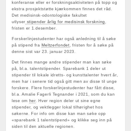
konferanse eller er forskningsaktiviteten på topp og
ekstra prosjektstøtte kjærkommen finnes det råd.
Det medisinsk-odontologiske fakultet
utlyser
stipender årlig for medisinsk forskning
,
fristen er 1.desember.
Forskerlinjestudenter har også anledning til å søke
på stipend fra
Meltzerfondet
, fristen for å søke på
denne sist var 23. januar 2023.
Det finnes mange andre stipender man kan søke
på, bl.a. talentstipender. Sparebank 1 deler ut
stipender til lokale idretts- og kunsttalenter hvert år,
men har i senere tid også gitt men av disse til unge
forskere. Flere forskerlinjestudenter har fått disse,
bl.a. Amalie Fagerli Tegnander i 2021, som du kan
lese om
her
. Hver region deler ut sine egne
stipender, og vektlegger lokal tilhørighet hos
søkerne. For info om disse kan man søke opp
«sparebank 1 talentstipend» og klikke seg inn på
siden til den aktuelle regionen.