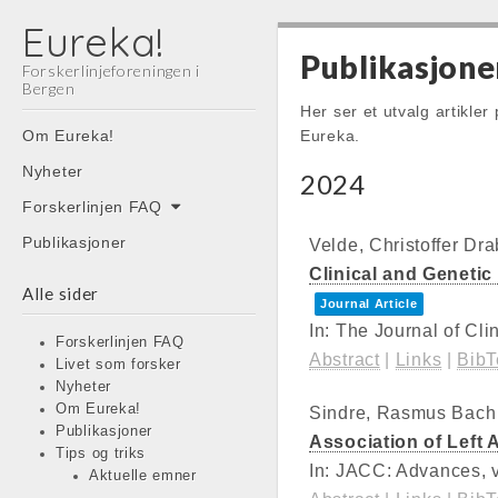
Eureka!
Publikasjone
Forskerlinjeforeningen i
Bergen
Her ser et utvalg artikler 
Main
Skip
Om Eureka!
Eureka.
menu
to
Nyheter
2024
content
Forskerlinjen FAQ
Publikasjoner
Velde, Christoffer Dr
Clinical and Genetic
Alle sider
Journal Article
In:
The Journal of Cli
Forskerlinjen FAQ
Abstract
|
Links
|
Bib
Livet som forsker
Nyheter
Om Eureka!
Sindre, Rasmus Bach
Publikasjoner
Association of Left 
Tips og triks
In:
JACC: Advances,
Aktuelle emner