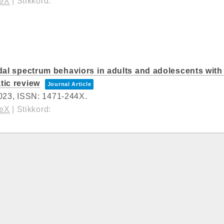
TeX
|
Stikkord:
dal spectrum behaviors in adults and adolescents with a
tic review
Journal Article
023
,
ISSN: 1471-244X
.
TeX
|
Stikkord: