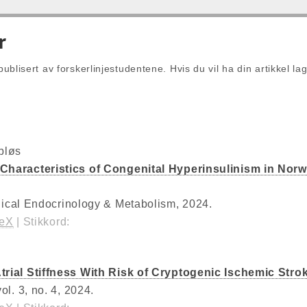
r
publisert av forskerlinjestudentene. Hvis du vil ha din artikkel lag
abløs
 Characteristics of Congenital Hyperinsulinism in Nor
nical Endocrinology & Metabolism,
2024
.
TeX
|
Stikkord:
Atrial Stiffness With Risk of Cryptogenic Ischemic Stro
vol. 3,
no. 4,
2024
.