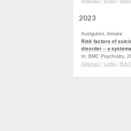
Abstract
|
Links
|
Bib
2023
Austgulen, Amalie
Risk factors of suici
disorder – a systema
In:
BMC Psychiatry,
2
Abstract
|
Links
|
Bib